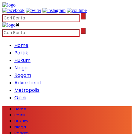
✖
Home
Politik
Hukum
Niaga
Ragam
Advertorial
Metropolis
Opini
Home
Politik
Hukum
Niaga
Ragam