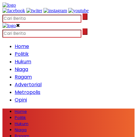
✖
Home
Politik
Hukum
Niaga
Ragam
Advertorial
Metropolis
Opini
Home
Politik
Hukum
Niaga
Ragam