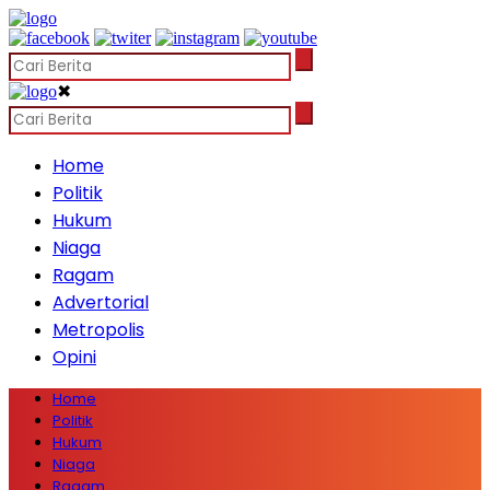
✖
Home
Politik
Hukum
Niaga
Ragam
Advertorial
Metropolis
Opini
Home
Politik
Hukum
Niaga
Ragam