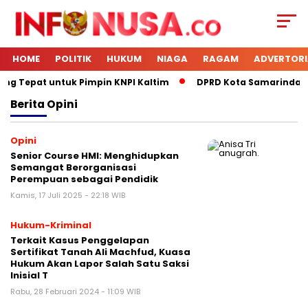
HOME
POLITIK
HUKUM
NIAGA
RAGAM
ADVERTORI
ng Tepat untuk Pimpin KNPI Kaltim
DPRD Kota Samarinda Men
Berita
Opini
Opini
Senior Course HMI: Menghidupkan
Semangat Berorganisasi
Perempuan sebagai Pendidik
Kamis, 17 Juli 2025 - 22:18 WIB
Hukum-Kriminal
Terkait Kasus Penggelapan
Sertifikat Tanah Ali Machfud, Kuasa
Hukum Akan Lapor Salah Satu Saksi
Inisial T
Rabu, 28 Februari 2024 - 11:09 WIB