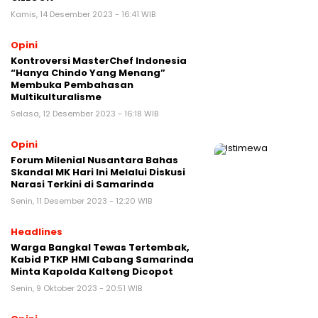
Kamis, 14 Desember 2023 - 16:41 WIB
Opini
Kontroversi MasterChef Indonesia
“Hanya Chindo Yang Menang”
Membuka Pembahasan
Multikulturalisme
Selasa, 12 Desember 2023 - 16:18 WIB
Opini
Forum Milenial Nusantara Bahas
Skandal MK Hari Ini Melalui Diskusi
Narasi Terkini di Samarinda
Senin, 11 Desember 2023 - 12:20 WIB
Headlines
Warga Bangkal Tewas Tertembak,
Kabid PTKP HMI Cabang Samarinda
Minta Kapolda Kalteng Dicopot
Senin, 9 Oktober 2023 - 20:51 WIB