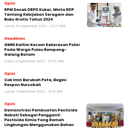
Opini
RPM Desak DRPD Kukar, Minta RDP
Tentang Kebijakan Seragam dan
Buku Gratis Tahun 2024
Jumat, 15 September 2023 - 20:37 WIB
Headlines
GMNI Kaltim Kecam Kekerasan Polisi
Pada Warga Pulau Rempang-
Galang Batam
Sabtu, 9 September 2023 - 22:05 WIB
Opini
Cak Imin Berubah Peta, Begini
Respon Nursobah
Jumat, 1 September 2023 - 19:42 WIB
Opini
Demonstrasi Pembuatan Pestisida
Nabati Sebagai Pengganti
Pestisida Kimia Yang Ramah
Lingkungan Menggunakan Bahan