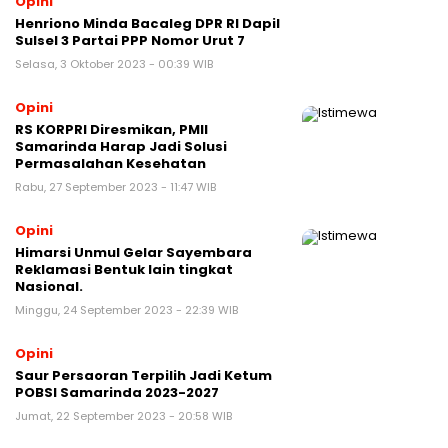
Opini
Henriono Minda Bacaleg DPR RI Dapil
Sulsel 3 Partai PPP Nomor Urut 7
Selasa, 3 Oktober 2023 - 00:39 WIB
Opini
RS KORPRI Diresmikan, PMII
Samarinda Harap Jadi Solusi
Permasalahan Kesehatan
Rabu, 27 September 2023 - 11:47 WIB
Opini
Himarsi Unmul Gelar Sayembara
Reklamasi Bentuk lain tingkat
Nasional.
Minggu, 24 September 2023 - 22:39 WIB
Opini
Saur Persaoran Terpilih Jadi Ketum
POBSI Samarinda 2023-2027
Jumat, 22 September 2023 - 20:58 WIB