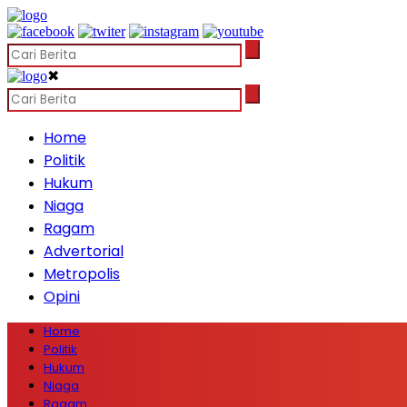
✖
Home
Politik
Hukum
Niaga
Ragam
Advertorial
Metropolis
Opini
Home
Politik
Hukum
Niaga
Ragam