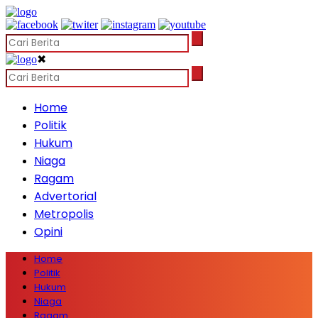
✖
Home
Politik
Hukum
Niaga
Ragam
Advertorial
Metropolis
Opini
Home
Politik
Hukum
Niaga
Ragam