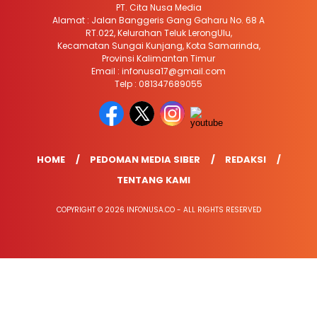
PT. Cita Nusa Media
Alamat : Jalan Banggeris Gang Gaharu No. 68 A
RT.022, Kelurahan Teluk LerongUlu,
Kecamatan Sungai Kunjang, Kota Samarinda,
Provinsi Kalimantan Timur
Email : infonusa17@gmail.com
Telp : 081347689055
HOME
PEDOMAN MEDIA SIBER
REDAKSI
TENTANG KAMI
COPYRIGHT © 2026 INFONUSA.CO - ALL RIGHTS RESERVED