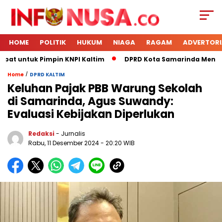
HOME
POLITIK
HUKUM
NIAGA
RAGAM
ADVERTORI
pat untuk Pimpin KNPI Kaltim
DPRD Kota Samarinda Menerim
/
Home
DPRD KALTIM
Keluhan Pajak PBB Warung Sekolah
di Samarinda, Agus Suwandy:
Evaluasi Kebijakan Diperlukan
Redaksi
- Jurnalis
Rabu, 11 Desember 2024
- 20:20 WIB