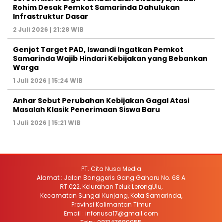
Rohim Desak Pemkot Samarinda Dahulukan
Infrastruktur Dasar
2 Juli 2026 | 21:28 WIB
Genjot Target PAD, Iswandi Ingatkan Pemkot
Samarinda Wajib Hindari Kebijakan yang Bebankan
Warga
1 Juli 2026 | 15:24 WIB
Anhar Sebut Perubahan Kebijakan Gagal Atasi
Masalah Klasik Penerimaan Siswa Baru
1 Juli 2026 | 15:21 WIB
PT. Cita Nusa Media
Alamat : Jalan Banggeris Gang Gaharu No. 68 A
RT.022, Kelurahan Teluk LerongUlu,
Kecamatan Sungai Kunjang, Kota Samarinda,
Provinsi Kalimantan Timur
Email : infonusa17@gmail.com