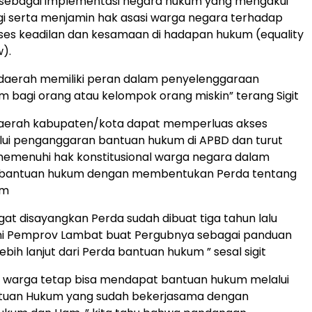
s sebagai implementasi negara hukum yang mengakui
i serta menjamin hak asasi warga negara terhadap
ses keadilan dan kesamaan di hadapan hukum (equality
w).
 daerah memiliki peran dalam penyelenggaraan
 bagi orang atau kelompok orang miskin” terang Sigit
aerah kabupaten/kota dapat memperluas akses
lui penganggaran bantuan hukum di APBD dan turut
memenuhi hak konstitusional warga negara dalam
bantuan hukum dengan membentukan Perda tentang
um
at disayangkan Perda sudah dibuat tiga tahun lalu
ini Pemprov Lambat buat Pergubnya sebagai panduan
bih lanjut dari Perda bantuan hukum ” sesal sigit
t warga tetap bisa mendapat bantuan hukum melalui
uan Hukum yang sudah bekerjasama dengan