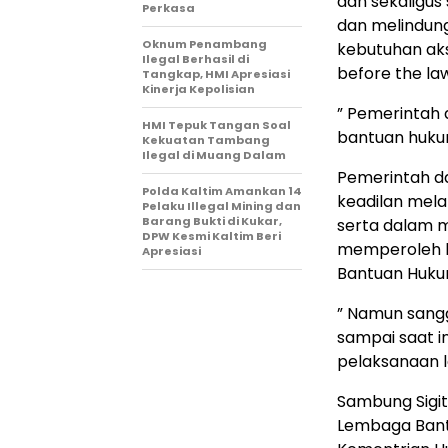
dan sekaligu
Perkasa
dan melindung
Oknum Penambang
kebutuhan ak
Ilegal Berhasil di
before the la
Tangkap, HMI Apresiasi
Kinerja Kepolisian
” Pemerintah
HMI Tepuk Tangan Soal
bantuan hukum
Kekuatan Tambang
Ilegal di Muang Dalam
Pemerintah d
Polda Kaltim Amankan 14
keadilan mela
Pelaku Illegal Mining dan
Barang Bukti di Kukar,
serta dalam 
DPW Kesmi Kaltim Beri
memperoleh 
Apresiasi
Bantuan Huk
” Namun sangg
sampai saat 
pelaksanaan le
Sambung Sigi
Lembaga Bant