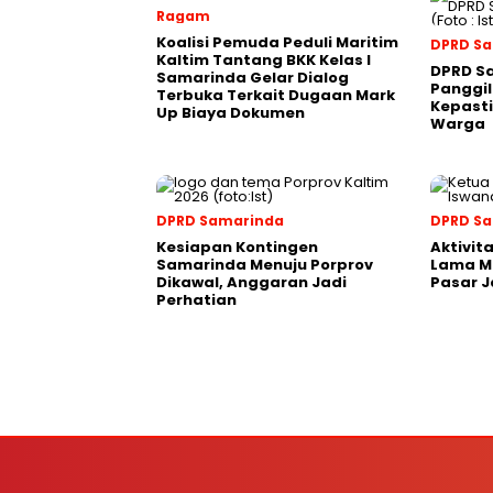
Ragam
Koalisi Pemuda Peduli Maritim
DPRD S
Kaltim Tantang BKK Kelas I
DPRD S
Samarinda Gelar Dialog
Panggil
Terbuka Terkait Dugaan Mark
Kepasti
Up Biaya Dokumen
Warga
DPRD Samarinda
DPRD S
Kesiapan Kontingen
Aktivit
Samarinda Menuju Porprov
Lama M
Dikawal, Anggaran Jadi
Pasar J
Perhatian