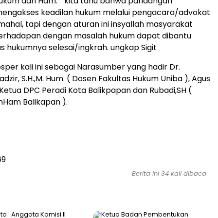
ukum dan Ham. ” kita tahu bahwa pandangan
engakses keadilan hukum melalui pengacara/advokat
 mahal, tapi dengan aturan ini insyallah masyarakat
berhadapan dengan masalah hukum dapat dibantu
s hukumnya selesai/ingkrah. ungkap Sigit
sper kali ini sebagai Narasumber yang hadir Dr.
ir, S.H.,M. Hum. ( Dosen Fakultas Hukum Uniba ), Agus
( Ketua DPC Peradi Kota Balikpapan dan Rubadi,SH (
mHam Balikapan ).
69
Berita ini 34 kali dibaca