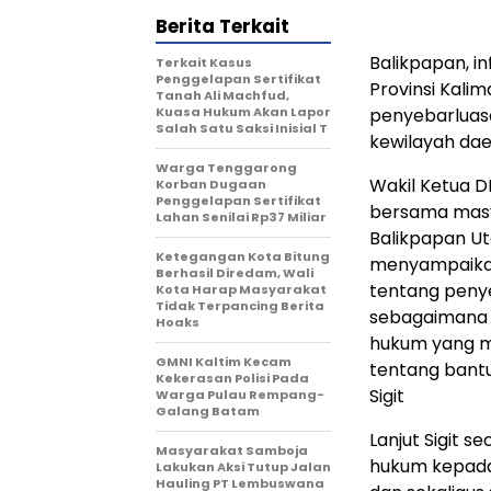
Berita Terkait
Balikpapan, i
Terkait Kasus
Penggelapan Sertifikat
Provinsi Kali
Tanah Ali Machfud,
Kuasa Hukum Akan Lapor
penyebarluasa
Salah Satu Saksi Inisial T
kewilayah dae
Warga Tenggarong
Wakil Ketua D
Korban Dugaan
Penggelapan Sertifikat
bersama masy
Lahan Senilai Rp37 Miliar
Balikpapan Ut
Ketegangan Kota Bitung
menyampaikan
Berhasil Diredam, Wali
tentang peny
Kota Harap Masyarakat
Tidak Terpancing Berita
sebagaimana 
Hoaks
hukum yang m
GMNI Kaltim Kecam
tentang bant
Kekerasan Polisi Pada
Sigit
Warga Pulau Rempang-
Galang Batam
Lanjut Sigit 
Masyarakat Samboja
hukum kepada
Lakukan Aksi Tutup Jalan
Hauling PT Lembuswana