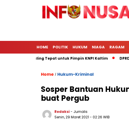
HOME
POLITIK
HUKUM
NIAGA
RAGAM
drie Afrizal Paling Tepat untuk Pimpin KNPI Kaltim
DPRD Ko
Home
Hukum-Kriminal
/
Sosper Bantuan Hukum
buat Pergub
Redaksi
- Jurnalis
Senin, 29 Maret 2021
- 02:26 WIB