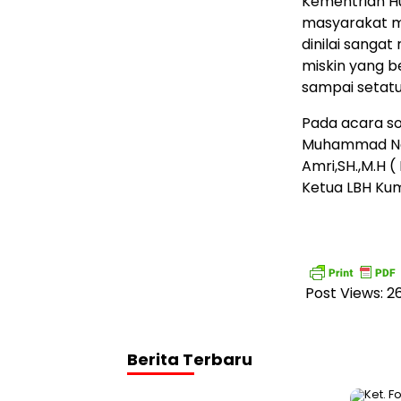
Kementrian H
masyarakat m
dinilai sangat
miskin yang 
sampai setatu
Pada acara so
Muhammad Nadz
Amri,SH.,M.H 
Ketua LBH Ku
Post Views:
2
Berita Terbaru