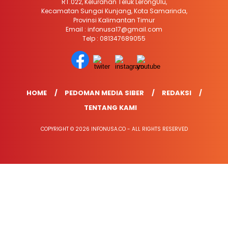
RT.022, Kelurahan Teluk LerongUlu,
Kecamatan Sungai Kunjang, Kota Samarinda,
Provinsi Kalimantan Timur
Email : infonusa17@gmail.com
Telp : 081347689055
HOME
PEDOMAN MEDIA SIBER
REDAKSI
TENTANG KAMI
COPYRIGHT © 2026 INFONUSA.CO - ALL RIGHTS RESERVED