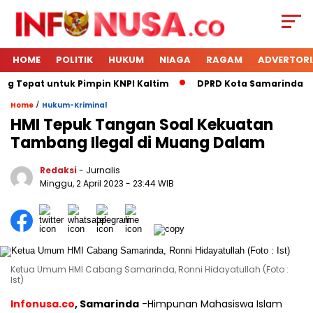
HOME
POLITIK
HUKUM
NIAGA
RAGAM
ADVERTORI
g Tepat untuk Pimpin KNPI Kaltim
DPRD Kota Samarinda Mene
/
Home
Hukum-Kriminal
HMI Tepuk Tangan Soal Kekuatan
Tambang Ilegal di Muang Dalam
Redaksi
- Jurnalis
Minggu, 2 April 2023
- 23:44 WIB
Ketua Umum HMI Cabang Samarinda, Ronni Hidayatullah (Foto :
Ist)
Infonusa.co
, Samarinda
-Himpunan Mahasiswa Islam