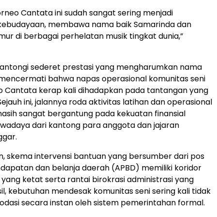
orneo Cantata ini sudah sangat sering menjadi
 kebudayaan, membawa nama baik Samarinda dan
mur di berbagai perhelatan musik tingkat dunia,”
gantongi sederet prestasi yang mengharumkan nama
 mencermati bahwa napas operasional komunitas seni
o Cantata kerap kali dihadapkan pada tantangan yang
ejauh ini, jalannya roda aktivitas latihan dan operasional
asih sangat bergantung pada kekuatan finansial
swadaya dari kantong para anggota dan jajaran
ggar.
an, skema intervensi bantuan yang bersumber dari pos
apatan dan belanja daerah (APBD) memiliki koridor
yang ketat serta rantai birokrasi administrasi yang
il, kebutuhan mendesak komunitas seni sering kali tidak
dasi secara instan oleh sistem pemerintahan formal.