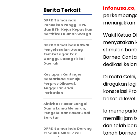
Infonusa.co,
Berita Terkait
perkembangan
DPRD Samarinda
menunjukkan tr
Rencakan Panggil BPN
dan BTN, Kejar Kepastian
Sertifikat Rumah Warga
​Wakil Ketua D
menyatakan k
DPRD Samarinda Kawal
stimulan bant
Penyelesaian Utang
Pemkot agar Tak
Borneo Cantat
Ganggu Ruang Fiskal
Daerah
dedikasi kelo
Kesiapan Kontingen
​Di mata Celni
Samarinda Menuju
diragukan la
Porprov Dikawal,
Anggaran Jadi
konstelasi Pr
Perhatian
bakat di level
Aktivitas Pasar Sungai
Dama Lama Menurun,
​Ia memapark
Pengelolaan Pasar Jadi
memiliki jam 
Sorotan
dan telah ber
DPRD Samarinda Dorong
tanah borneo d
Produk UMKM Lokal