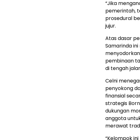
​“Jika mengan
pemerintah, t
prosedural ber
jujur.
​Atas dasar pe
Samarinda ini
menyodorkan b
pembinaan tal
di tengah jalan
​Celni menega
penyokong da
finansial sec
strategis Bor
dukungan mor
anggota untuk
merawat tradis
​“Kelompok in