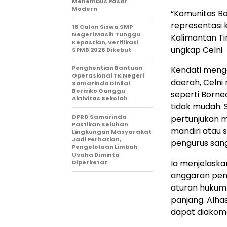
Menembus Pasar
Modern
​“Komunitas B
representasi
16 Calon Siswa SMP
Negeri Masih Tunggu
Kalimantan Ti
Kepastian, Verifikasi
ungkap Celni.
SPMB 2026 Dikebut
Penghentian Bantuan
​Kendati men
Operasional TK Negeri
daerah, Celni
Samarinda Dinilai
Berisiko Ganggu
seperti Borne
Aktivitas Sekolah
tidak mudah. S
DPRD Samarinda
pertunjukan m
Pastikan Keluhan
mandiri atau 
Lingkungan Masyarakat
Jadi Perhatian,
pengurus san
Pengelolaan Limbah
Usaha Diminta
​Ia menjelask
Diperketat
anggaran pend
aturan hukum 
panjang. Alhas
dapat diakomo