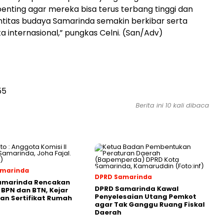
penting agar mereka bisa terus terbang tinggi dan
titas budaya Samarinda semakin berkibar serta
ta internasional,” pungkas Celni. (San/Adv)
55
Berita ini 10 kali dibaca
amarinda
DPRD Samarinda
amarinda Rencakan
DPRD Samarinda Kawal
 BPN dan BTN, Kejar
Penyelesaian Utang Pemkot
an Sertifikat Rumah
agar Tak Ganggu Ruang Fiskal
Daerah