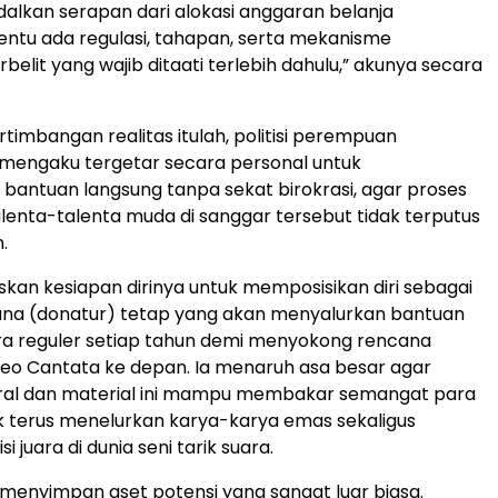
dalkan serapan dari alokasi anggaran belanja
entu ada regulasi, tahapan, serta mekanisme
belit yang wajib ditaati terlebih dahulu,” akunya secara
rtimbangan realitas itulah, politisi perempuan
 mengaku tergetar secara personal untuk
antuan langsung tanpa sekat birokrasi, agar proses
enta-talenta muda di sanggar tersebut tidak terputus
.
skan kesiapan dirinya untuk memposisikan diri sebagai
na (donatur) tetap yang akan menyalurkan bantuan
ara reguler setiap tahun demi menyokong rencana
neo Cantata ke depan. Ia menaruh asa besar agar
al dan material ini mampu membakar semangat para
 terus menelurkan karya-karya emas sekaligus
i juara di dunia seni tarik suara.
i menyimpan aset potensi yang sangat luar biasa.