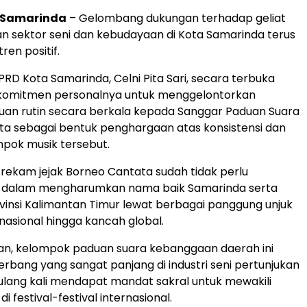
Samarinda
– Gelombang dukungan terhadap geliat
 sektor seni dan kebudayaan di Kota Samarinda terus
en positif.
PRD Kota Samarinda, Celni Pita Sari, secara terbuka
omitmen personalnya untuk menggelontorkan
uan rutin secara berkala kepada Sanggar Paduan Suara
a sebagai bentuk penghargaan atas konsistensi dan
mpok musik tersebut.
, rekam jejak Borneo Cantata sudah tidak perlu
gi dalam mengharumkan nama baik Samarinda serta
ovinsi Kalimantan Timur lewat berbagai panggung unjuk
 nasional hingga kancah global.
an, kelompok paduan suara kebanggaan daerah ini
terbang yang sangat panjang di industri seni pertunjukan
ulang kali mendapat mandat sakral untuk mewakili
i festival-festival internasional.