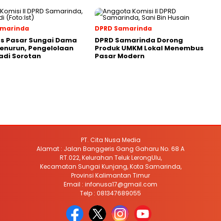
amarinda
DPRD Samarinda
as Pasar Sungai Dama
DPRD Samarinda Dorong
enurun, Pengelolaan
Produk UMKM Lokal Menembus
adi Sorotan
Pasar Modern
PT. Cita Nusa Media
Alamat : Jalan Banggeris Gang Gaharu No. 68 A
RT.022, Kelurahan Teluk LerongUlu,
Kecamatan Sungai Kunjang, Kota Samarinda,
Provinsi Kalimantan Timur
Email : infonusa17@gmail.com
Telp : 081347689055