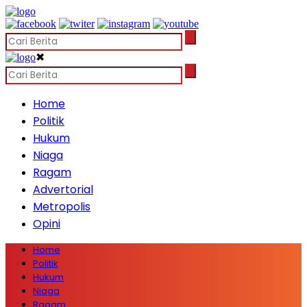
✖
Home
Politik
Hukum
Niaga
Ragam
Advertorial
Metropolis
Opini
Home
Politik
Hukum
Niaga
Ragam