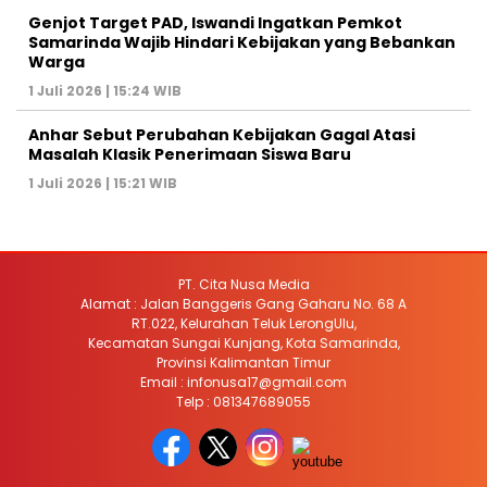
Genjot Target PAD, Iswandi Ingatkan Pemkot
Samarinda Wajib Hindari Kebijakan yang Bebankan
Warga
1 Juli 2026 | 15:24 WIB
Anhar Sebut Perubahan Kebijakan Gagal Atasi
Masalah Klasik Penerimaan Siswa Baru
1 Juli 2026 | 15:21 WIB
PT. Cita Nusa Media
Alamat : Jalan Banggeris Gang Gaharu No. 68 A
RT.022, Kelurahan Teluk LerongUlu,
Kecamatan Sungai Kunjang, Kota Samarinda,
Provinsi Kalimantan Timur
Email : infonusa17@gmail.com
Telp : 081347689055