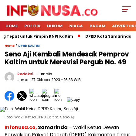
HOME
POLITIK
HUKUM
NIAGA
RAGAM
ADVERTORI
g Tepat untuk Pimpin KNPI Kaltim
DPRD Kota Samarinda Men
/
Home
DPRD KALTIM
Seno Aji Kembali Mendesak Pemprov
Kaltim untuk Merevisi Pergub No. 49
Redaksi
- Jurnalis
Jumat, 27 Oktober 2023
- 16:33 WIB
Foto: Wakil Ketua DPRD Kaltim, Seno Aji.
Infonusa.co,
Samarinda
– Wakil Ketua Dewan
Perwakilan Rakyat Daerah (DPRD) Kalimantan Timur