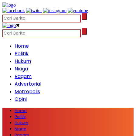
✖
Home
Politik
Hukum
Niaga
Ragam
Advertorial
Metropolis
Opini
Home
Politik
Hukum
Niaga
Ragam