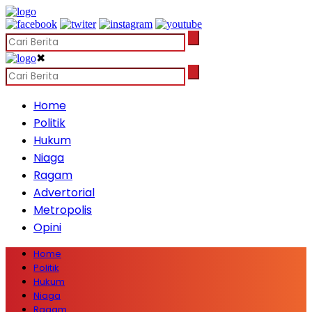
✖
Home
Politik
Hukum
Niaga
Ragam
Advertorial
Metropolis
Opini
Home
Politik
Hukum
Niaga
Ragam