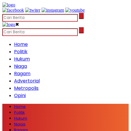
✖
Home
Politik
Hukum
Niaga
Ragam
Advertorial
Metropolis
Opini
Home
Politik
Hukum
Niaga
Ragam