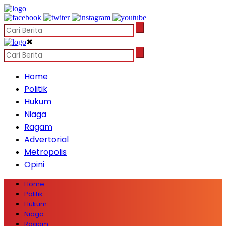
✖
Home
Politik
Hukum
Niaga
Ragam
Advertorial
Metropolis
Opini
Home
Politik
Hukum
Niaga
Ragam