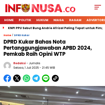
HOME
POLITIK
HUKUM
NIAGA
RAGAM
ADVERTORI
KNPI PPU Sebut Bung Andrie Afrizal Paling Tepat untuk Pimp
/
Home
DPRD Kukar
DPRD Kukar Bahas Nota
Pertanggungjawaban APBD 2024,
Pemkab Raih Opini WTP
Redaksi
- Jurnalis
Selasa, 1 Juli 2025
- 21:45 WIB