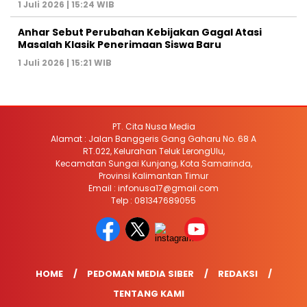
1 Juli 2026 | 15:24 WIB
Anhar Sebut Perubahan Kebijakan Gagal Atasi
Masalah Klasik Penerimaan Siswa Baru
1 Juli 2026 | 15:21 WIB
PT. Cita Nusa Media
Alamat : Jalan Banggeris Gang Gaharu No. 68 A
RT.022, Kelurahan Teluk LerongUlu,
Kecamatan Sungai Kunjang, Kota Samarinda,
Provinsi Kalimantan Timur
Email : infonusa17@gmail.com
Telp : 081347689055
HOME
PEDOMAN MEDIA SIBER
REDAKSI
TENTANG KAMI