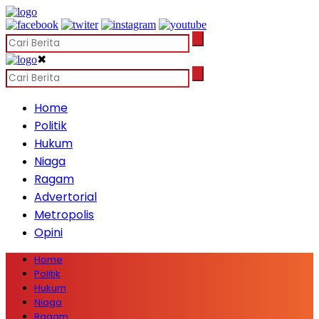
✖
Home
Politik
Hukum
Niaga
Ragam
Advertorial
Metropolis
Opini
Home
Politik
Hukum
Niaga
Ragam