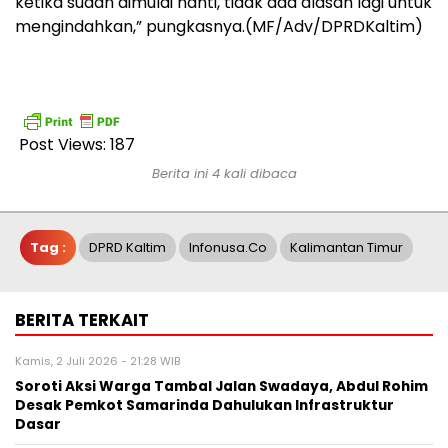
ketika sudah dimulai nanti, tidak ada alasan lagi untuk
mengindahkan,” pungkasnya.(MF/Adv/DPRDKaltim)
Post Views:
187
Berita ini 4 kali dibaca
Tag :
DPRD Kaltim
Infonusa.co
Kalimantan Timur
BERITA TERKAIT
Kamis, 2 Juli 2026 - 21:28 WIB
Soroti Aksi Warga Tambal Jalan Swadaya, Abdul Rohim
Desak Pemkot Samarinda Dahulukan Infrastruktur
Dasar