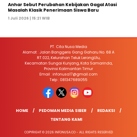
Anhar Sebut Perubahan Kebijakan Gagal Atasi
Masalah Klasik Penerimaan Siswa Baru
1 Juli 2026 | 15:21 WIB
PT. Cita Nusa Media
Alamat : Jalan Banggeris Gang Gaharu No. 68 A
RT.022, Kelurahan Teluk LerongUlu,
Kecamatan Sungai Kunjang, Kota Samarinda,
Provinsi Kalimantan Timur
Email : infonusa17@gmail.com
Telp : 081347689055
HOME
PEDOMAN MEDIA SIBER
REDAKSI
TENTANG KAMI
COPYRIGHT © 2026 INFONUSA.CO - ALL RIGHTS RESERVED