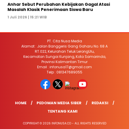
Anhar Sebut Perubahan Kebijakan Gagal Atasi
Masalah Klasik Penerimaan Siswa Baru
1 Juli 2026 | 15:21 WIB
PT. Cita Nusa Media
Alamat : Jalan Banggeris Gang Gaharu No. 68 A
RT.022, Kelurahan Teluk LerongUlu,
Kecamatan Sungai Kunjang, Kota Samarinda,
Provinsi Kalimantan Timur
Email : infonusa17@gmail.com
Telp : 081347689055
HOME
PEDOMAN MEDIA SIBER
REDAKSI
TENTANG KAMI
COPYRIGHT © 2026 INFONUSA.CO - ALL RIGHTS RESERVED