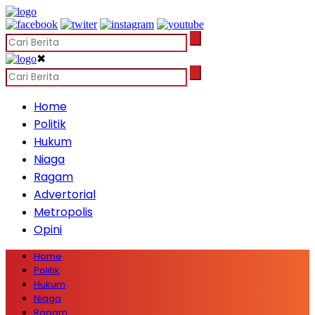
✖
Home
Politik
Hukum
Niaga
Ragam
Advertorial
Metropolis
Opini
Home
Politik
Hukum
Niaga
Ragam