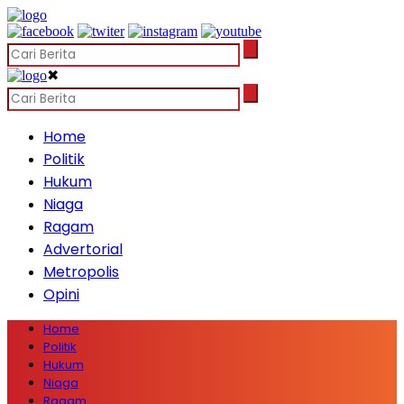
✖
Home
Politik
Hukum
Niaga
Ragam
Advertorial
Metropolis
Opini
Home
Politik
Hukum
Niaga
Ragam