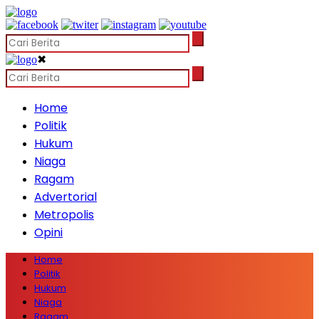
✖
Home
Politik
Hukum
Niaga
Ragam
Advertorial
Metropolis
Opini
Home
Politik
Hukum
Niaga
Ragam