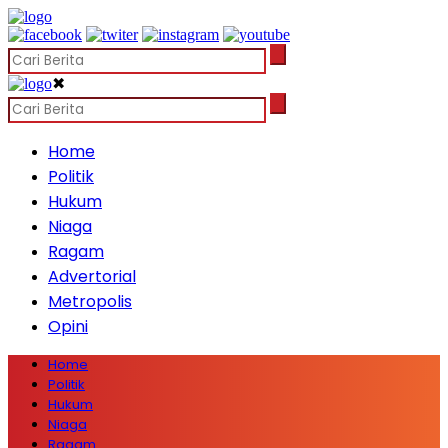
✖
Home
Politik
Hukum
Niaga
Ragam
Advertorial
Metropolis
Opini
Home
Politik
Hukum
Niaga
Ragam