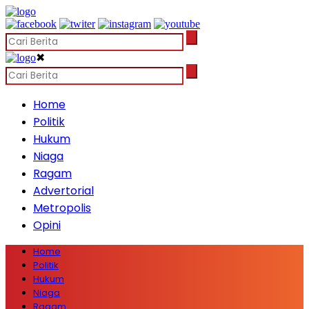
✖
Home
Politik
Hukum
Niaga
Ragam
Advertorial
Metropolis
Opini
Home
Politik
Hukum
Niaga
Ragam