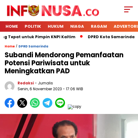
HOME
POLITIK
HUKUM
NIAGA
RAGAM
ADVERTORI
ng Tepat untuk Pimpin KNPI Kaltim
DPRD Kota Samarinda Men
/
Home
DPRD Samarinda
Subandi Mendorong Pemanfaatan
Potensi Pariwisata untuk
Meningkatkan PAD
Redaksi
- Jurnalis
Senin, 6 November 2023
- 17:06 WIB