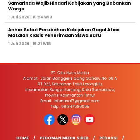
Samarinda Wajib Hindari Kebijakan yang Bebankan
Warga
1 Juli 2026 | 15:24 WIB
Anhar Sebut Perubahan Kebijakan Gagal Atasi
Masalah Klasik Penerimaan Siswa Baru
1 Juli 2026 | 15:21 WIB
PT. Cita Nusa Media
Alamat : Jalan Banggeris Gang Gaharu No. 68 A
RT.022, Kelurahan Teluk LerongUlu,
Kecamatan Sungai Kunjang, Kota Samarinda,
Provinsi Kalimantan Timur
Email : infonusa17@gmail.com
Telp : 081347689055
HOME
PEDOMAN MEDIA SIBER
REDAKSI