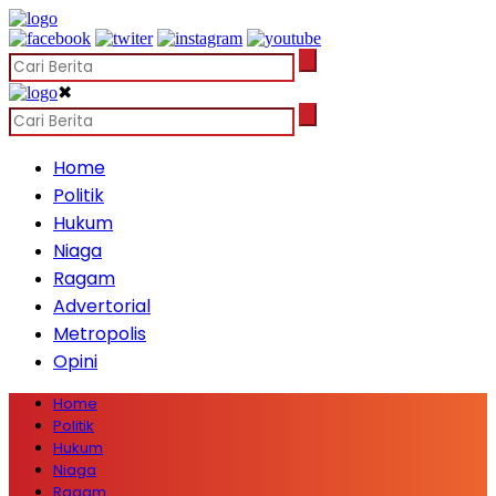
✖
Home
Politik
Hukum
Niaga
Ragam
Advertorial
Metropolis
Opini
Home
Politik
Hukum
Niaga
Ragam