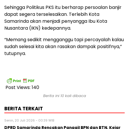
Sehingga Politikus PKS itu berharap persoalan banjir
dapat segera terselesaikan. Terlebih Kota
Samarinda akan menjadi penyangga Ibu Kota
Nusantara (IKN) kedepannya.
“Memang sedikit mengganggu tapi percayalah kalau
sudah selesai kita akan rasakan dampak positifnya,”
tutupnya.
Post Views:
140
Berita ini 10 kali dibaca
BERITA TERKAIT
Senin, 20 Juli 2026 - 00:39 WIB
DPRD Samarinda Rencakan Panggil BPN dan BTN, Kejar