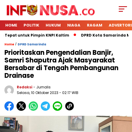
HOME
POLITIK
HUKUM
NIAGA
RAGAM
ADVERTORI
 Tepat untuk Pimpin KNPI Kaltim
DPRD Kota Samarinda Mene
/
Home
DPRD Samarinda
Prioritaskan Pengendalian Banjir,
Samri Shaputra Ajak Masyarakat
Bersabar di Tengah Pembangunan
Drainase
Redaksi
- Jurnalis
Selasa, 10 Oktober 2023
- 02:17 WIB