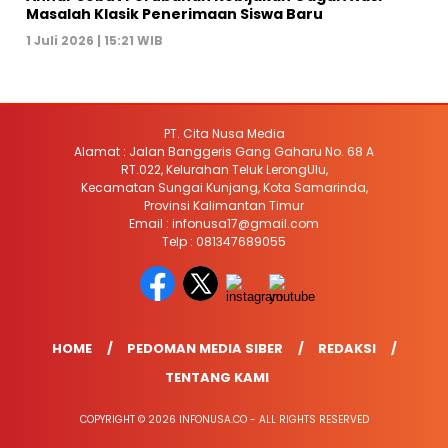
Masalah Klasik Penerimaan Siswa Baru
1 Juli 2026 | 15:21 WIB
PT. Cita Nusa Media
Alamat : Jalan Banggeris Gang Gaharu No. 68 A
RT.022, Kelurahan Teluk LerongUlu,
Kecamatan Sungai Kunjang, Kota Samarinda,
Provinsi Kalimantan Timur
Email : infonusa17@gmail.com
Telp : 081347689055
HOME
PEDOMAN MEDIA SIBER
REDAKSI
TENTANG KAMI
COPYRIGHT © 2026 INFONUSA.CO - ALL RIGHTS RESERVED