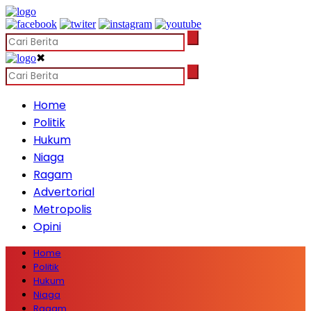
✖
Home
Politik
Hukum
Niaga
Ragam
Advertorial
Metropolis
Opini
Home
Politik
Hukum
Niaga
Ragam