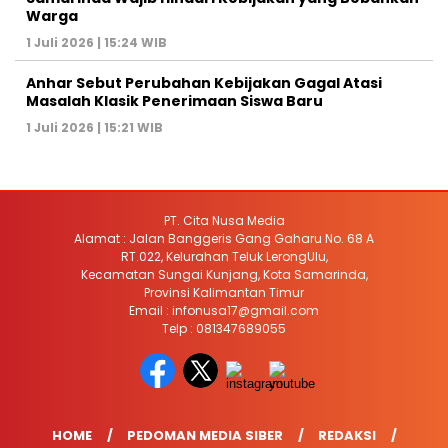
Warga
1 Juli 2026 | 15:24 WIB
Anhar Sebut Perubahan Kebijakan Gagal Atasi
Masalah Klasik Penerimaan Siswa Baru
1 Juli 2026 | 15:21 WIB
PT. Cita Nusa Media
Alamat : Jalan Banggeris Gang Gaharu No. 68 A
RT.022, Kelurahan Teluk LerongUlu,
Kecamatan Sungai Kunjang, Kota Samarinda,
Provinsi Kalimantan Timur
Email : infonusa17@gmail.com
Telp : 081347689055
HOME
PEDOMAN MEDIA SIBER
REDAKSI