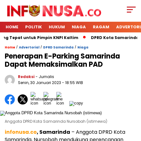
HOME
POLITIK
HUKUM
NIAGA
RAGAM
ADVERTORI
ing Tepat untuk Pimpin KNPI Kaltim
DPRD Kota Samarinda Me
/
/
/
Home
Advertorial
DPRD Samarinda
Niaga
Penerapan E-Parking Samarinda
Dapat Memaksimalkan PAD
Redaksi
- Jurnalis
Senin, 30 Januari 2023
- 18:55 WIB
Anggota DPRD Kota Samarinda Nursobah (istimewa)
infonusa.co
, Samarinda
– Anggota DPRD Kota
Samarinda, Nursobah mendukung perencanaan