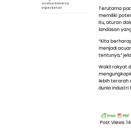
Usaha Diminta
Terutama pada
Diperketat
memiliki pote
itu, aturan d
landasan yang 
“Kita berharap
menjadi acuan
tentunya,” jel
Wakil rakyat d
mengungkapka
lebih terara
dunia industri 
Post Views:
1