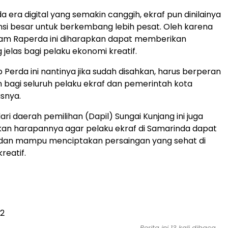
 era digital yang semakin canggih, ekraf pun dinilainya
nsi besar untuk berkembang lebih pesat. Oleh karena
alam Raperda ini diharapkan dapat memberikan
jelas bagi pelaku ekonomi kreatif.
 Perda ini nantinya jika sudah disahkan, harus berperan
 bagi seluruh pelaku ekraf dan pemerintah kota
asnya.
ari daerah pemilihan (Dapil) Sungai Kunjang ini juga
n harapannya agar pelaku ekraf di Samarinda dapat
h dan mampu menciptakan persaingan yang sehat di
kreatif.
42
Berita ini 13 kali dibaca