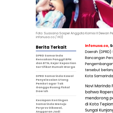
Foto: Suasana Sosper Anggota Komisi II Dewan Per
infonusa.co / HO)
Infonusa.co,
S
Berita Terkait
Daerah (DPRD) S
DPRD Samarinda
Rancangan Pera
Rencakan Panggil BPN
dan BTN, Kejar Kepastian
Pengembangan Ek
Sertifikat Rumah Warga
tersebut berla
Kota Samarinda 
DPRD Samarinda Kawal
Penyelesaian Utang
Pemkot agar Tak
Novi Marinda 
Ganggu Ruang Fiskal
Daerah
bahwa Raperda
mendorong pe
Kesiapan Kontingen
di Kota Tepia
Samarinda Menuju
Porprov Dikawal,
Sungai Kunja
Anggaran Jadi