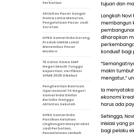
Perhatian
tujuan dan ma
Aktivitas Pasar Sungai
Langkah Novi M
Dama Lama Menurun,
membangun kes
Pengelolaan Pasar Jadi
Sorotan
pembangunan e
diharapkan m
DPRD Samarinda Dorong
Produk UMKM Lokal
perkembangan
Menembus Pasar
kondusif bagi 
Modern
16 Calon Siswa SMP
“Semangatnya 
Negeri Masih Tunggu
makin tumbuh
Kepastian, Verifikasi
SPMB 2026 Dikebut
mengatur,” u
Penghentian Bantuan
Ia menyataka
Operasional TK Negeri
Samarinda Dinilai
ekonomi kreat
Berisiko Ganggu
harus ada pa
Aktivitas Sekolah
DPRD Samarinda
Sehingga, Nov
Pastikan Keluhan
inisiasi yang
Lingkungan Masyarakat
Jadi Perhatian,
bagi pelaku ek
Pengelolaan Limbah