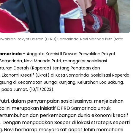
wakilan Rakyat Daerah (DPRD) Samarinda, Novi Marinda Putri (foto:
amarinda
– Anggota Komisi II Dewan Perwakilan Rakyat
amarinda, Novi Marinda Putri, menggelar sosialisasi
turan Daerah (Raperda) tentang Penataan dan
onomi Kreatif (Ekraf) di Kota Samarinda. Sosialisasi Raperda
ngsung di Kecamatan Sungai Kunjang, Kelurahan Loa Bakung,
pada Jumat, (10/11/2023).
Putri, dalam penyampaian sosialisasinya, menjelaskan
 ini merupakan inisiatif DPRD Samarinda untuk
rtumbuhan dan perkembangan dunia ekonomi kreatif
n. Dengan mengadakan Sosper di lokasi strategis seperti
ng, Novi berharap masyarakat dapat lebih memahami