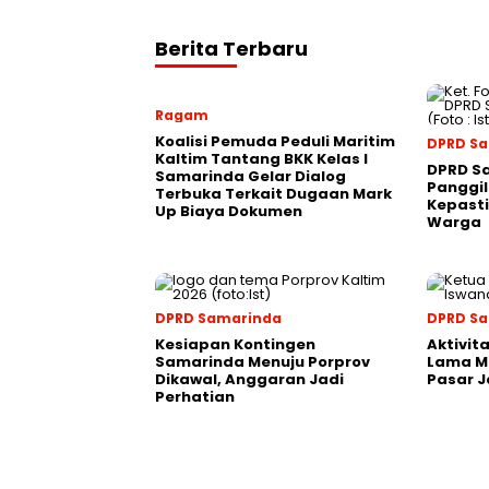
Berita Terbaru
Ragam
Koalisi Pemuda Peduli Maritim
DPRD S
Kaltim Tantang BKK Kelas I
DPRD S
Samarinda Gelar Dialog
Panggil
Terbuka Terkait Dugaan Mark
Kepasti
Up Biaya Dokumen
Warga
DPRD Samarinda
DPRD S
Kesiapan Kontingen
Aktivit
Samarinda Menuju Porprov
Lama M
Dikawal, Anggaran Jadi
Pasar J
Perhatian