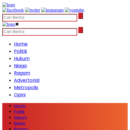
✖
Home
Politik
Hukum
Niaga
Ragam
Advertorial
Metropolis
Opini
Home
Politik
Hukum
Niaga
Ragam