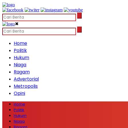
✖
Home
Politik
Hukum
Niaga
Ragam
Advertorial
Metropolis
Opini
Home
Politik
Hukum
Niaga
Ragam