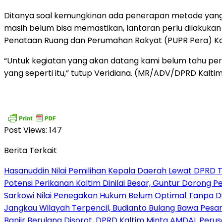
Ditanya soal kemungkinan ada penerapan metode yang
masih belum bisa memastikan, lantaran perlu dilakuka
Penataan Ruang dan Perumahan Rakyat (PUPR Pera) Ka
“Untuk kegiatan yang akan datang kami belum tahu per
yang seperti itu,” tutup Veridiana. (MR/ADV/DPRD Kalti
Post Views:
147
Berita Terkait
Hasanuddin Nilai Pemilihan Kepala Daerah Lewat DPRD 
Potensi Perikanan Kaltim Dinilai Besar, Guntur Dorong 
Sarkowi Nilai Penegakan Hukum Belum Optimal Tanpa 
Jangkau Wilayah Terpencil, Budianto Bulang Bawa Pesan
Banjir Berulang Disorot, DPRD Kaltim Minta AMDAL Peru