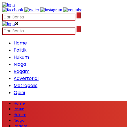
✖
Home
Politik
Hukum
Niaga
Ragam
Advertorial
Metropolis
Opini
Home
Politik
Hukum
Niaga
Ragam