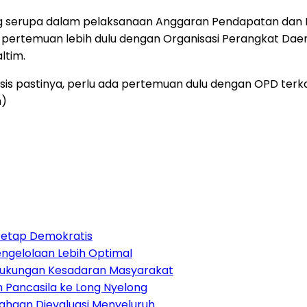
 serupa dalam pelaksanaan Anggaran Pendapatan dan Be
n pertemuan lebih dulu dengan Organisasi Perangkat Dae
ltim.
sis pastinya, perlu ada pertemuan dulu dengan OPD ter
m)
Tetap Demokratis
Pengelolaan Lebih Optimal
Dukungan Kesadaran Masyarakat
 Pancasila ke Long Nyelong
sahaan Dievaluasi Menyeluruh