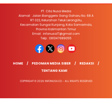
PT. Cita Nusa Media
Alamat : Jalan Banggeris Gang Gaharu No. 68 A
RT.022, Kelurahan Teluk LerongUlu,
Kecamatan Sungai Kunjang, Kota Samarinda,
Provinsi Kalimantan Timur
Email : infonusa17@gmail.com
Telp : 081347689055
HOME
PEDOMAN MEDIA SIBER
REDAKSI
TENTANG KAMI
COPYRIGHT © 2026 INFONUSA.CO - ALL RIGHTS RESERVED