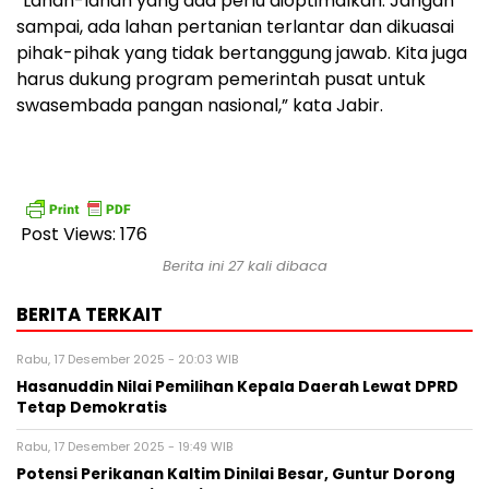
“Lahan-lahan yang ada perlu dioptimalkan. Jangan
sampai, ada lahan pertanian terlantar dan dikuasai
pihak-pihak yang tidak bertanggung jawab. Kita juga
harus dukung program pemerintah pusat untuk
swasembada pangan nasional,” kata Jabir.
Post Views:
176
Berita ini 27 kali dibaca
BERITA TERKAIT
Rabu, 17 Desember 2025 - 20:03 WIB
Hasanuddin Nilai Pemilihan Kepala Daerah Lewat DPRD
Tetap Demokratis
Rabu, 17 Desember 2025 - 19:49 WIB
Potensi Perikanan Kaltim Dinilai Besar, Guntur Dorong