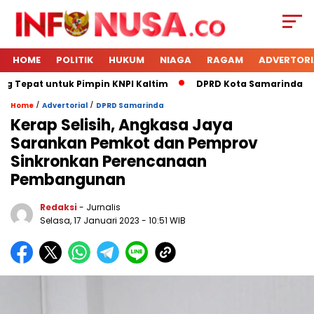
HOME
POLITIK
HUKUM
NIAGA
RAGAM
ADVERTORI
g Tepat untuk Pimpin KNPI Kaltim
DPRD Kota Samarinda Mene
/
/
Home
Advertorial
DPRD Samarinda
Kerap Selisih, Angkasa Jaya
Sarankan Pemkot dan Pemprov
Sinkronkan Perencanaan
Pembangunan
Redaksi
- Jurnalis
Selasa, 17 Januari 2023
- 10:51 WIB