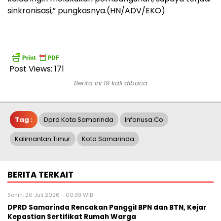
sinkronisasi,” pungkasnya.(HN/ADV/EKO)
Post Views:
171
Berita ini 19 kali dibaca
Tag :
Dprd Kota Samarinda
Infonusa.co
Kalimantan Timur
Kota Samarinda
BERITA TERKAIT
Senin, 20 Juli 2026 - 00:39 WIB
DPRD Samarinda Rencakan Panggil BPN dan BTN, Kejar
Kepastian Sertifikat Rumah Warga