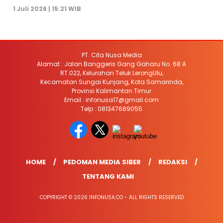
1 Juli 2026 | 15:21 WIB
PT. Cita Nusa Media
Alamat : Jalan Banggeris Gang Gaharu No. 68 A
RT.022, Kelurahan Teluk LerongUlu,
Kecamatan Sungai Kunjang, Kota Samarinda,
Provinsi Kalimantan Timur
Email : infonusa17@gmail.com
Telp : 081347689055
HOME
PEDOMAN MEDIA SIBER
REDAKSI
TENTANG KAMI
COPYRIGHT © 2026 INFONUSA.CO - ALL RIGHTS RESERVED