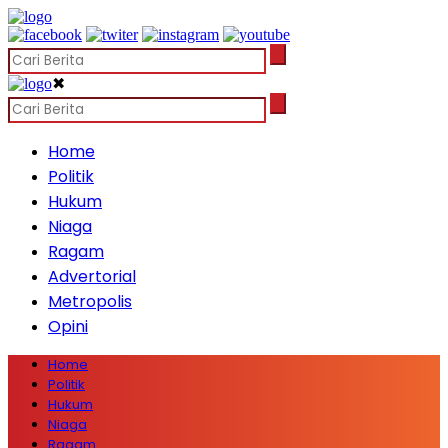
✖
Home
Politik
Hukum
Niaga
Ragam
Advertorial
Metropolis
Opini
Home
Politik
Hukum
Niaga
Ragam