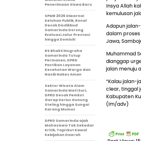
Penerimaan Siswa Baru
Insya Allah k
kemulusan jala
SPMB 2026 Diwarnai
Keluhan Publik, Ronal
Adapun jalan-
Desak Disdikbud
Samarinda Dorong
dalam proses 
Evaluasi Jalur Prestasi
hingga Domisili
Jawa, Samboja
RS Bhakti Nugraha
Muhammad Sam
Samarinda Tutup
Permanen, DPRD
dianggap urge
Pastikan Layanan
jalan menuju 
Kesehatan Warga dan
Nasib Nakes Aman
“Kalau jalan-j
Sektor Wisata Alam
clear, tinggal
Samarinda Mati Suri,
DPRD Desak Pemkot
Kabupaten Kut
Garap Serius Gunung
(Im/adv)
Steling hingga Sungai
Karang Mumus
DPRD Samarinda ajak
Mahasiswa Tak Sekadar
Kritik, Tapi Ikut Kawal
Kebijakan Daerah