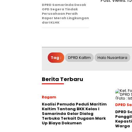
Post Views:
1
DPRD Samarinda Desak
OPD Segera Tindak
Perusahaan Peraih
Rapor Merah Lingkungan
dari KLHK
Tag :
DPRD Kaltim
Halo Nusantara
Berita Terbaru
Ragam
Koalisi Pemuda Peduli Maritim
DPRD S
Kaltim Tantang BKK Kelas I
DPRD S
Samarinda Gelar Dialog
Panggil
Terbuka Terkait Dugaan Mark
Kepasti
Up Biaya Dokumen
Warga