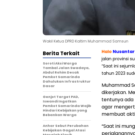
Wakil Ketua DPRD Kaltim Muhammad Samsun
Halo
Nusantar
Berita Terkait
jalan provinsi 
Soroti Aksi Warga
“Saat ini sejum
Tambal Jalan Swadaya,
Abdul Rohim Desak
tahun 2023 suda
Pemkot Samarinda
Dahulukan Infrastruktur
Muhammad Sam
Dasar
dikerjakan. M
Genjot Target PAD,
tentunya ada
Iswandi Ingatkan
Pemkot Samarinda Wajib
agar mengerti
Hindari Kebijakan yang
membuat akti
Bebankan Warga
“Saat ini mun
Anhar Sebut Perubahan
Kebijakan Gagal Atasi
perjalananny
Masalah Klasik