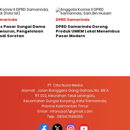
amarinda
DPRD Samarinda
as Pasar Sungai Dama
DPRD Samarinda Dorong
enurun, Pengelolaan
Produk UMKM Lokal Menembus
adi Sorotan
Pasar Modern
PT. Cita Nusa Media
Alamat : Jalan Banggeris Gang Gaharu No. 68 A
RT.022, Kelurahan Teluk LerongUlu,
Kecamatan Sungai Kunjang, Kota Samarinda,
Provinsi Kalimantan Timur
Email : infonusa17@gmail.com
Telp : 081347689055