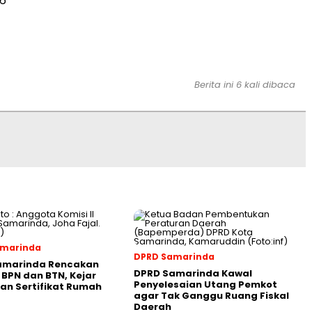
56
Berita ini 6 kali dibaca
amarinda
DPRD Samarinda
amarinda Rencakan
DPRD Samarinda Kawal
 BPN dan BTN, Kejar
Penyelesaian Utang Pemkot
an Sertifikat Rumah
agar Tak Ganggu Ruang Fiskal
Daerah