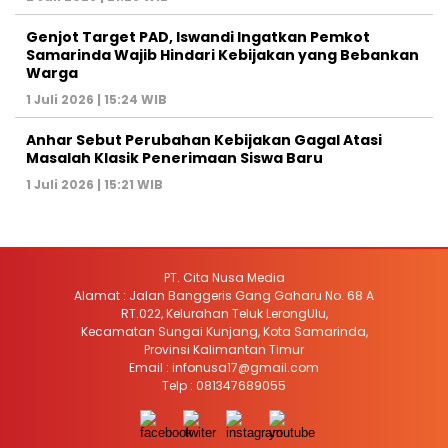
Genjot Target PAD, Iswandi Ingatkan Pemkot
Samarinda Wajib Hindari Kebijakan yang Bebankan
Warga
1 Juli 2026 | 15:24 WIB
Anhar Sebut Perubahan Kebijakan Gagal Atasi
Masalah Klasik Penerimaan Siswa Baru
1 Juli 2026 | 15:21 WIB
PT. Cita Nusa Media
Alamat : Jalan Banggeris Gang Gaharu No. 68 A
RT.022, Kelurahan Teluk LerongUlu,
Kecamatan Sungai Kunjang, Kota Samarinda,
Provinsi Kalimantan Timur
Email : infonusa17@gmail.com
Telp : 081347689055