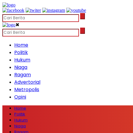
✖
Home
Politik
Hukum
Niaga
Ragam
Advertorial
Metropolis
Opini
Home
Politik
Hukum
Niaga
Ragam