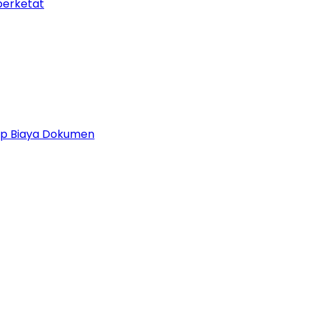
perketat
 Up Biaya Dokumen