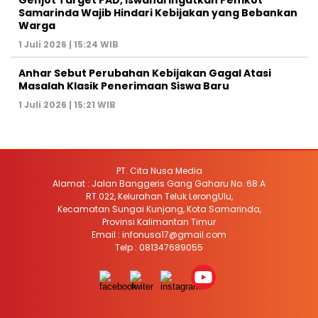
Genjot Target PAD, Iswandi Ingatkan Pemkot
Samarinda Wajib Hindari Kebijakan yang Bebankan
Warga
1 Juli 2026 | 15:24 WIB
Anhar Sebut Perubahan Kebijakan Gagal Atasi
Masalah Klasik Penerimaan Siswa Baru
1 Juli 2026 | 15:21 WIB
PT. Cita Nusa Media
Alamat : Jalan Banggeris Gang Gaharu No. 68 A
RT.022, Kelurahan Teluk LerongUlu,
Kecamatan Sungai Kunjang, Kota Samarinda,
Provinsi Kalimantan Timur
Email : infonusa17@gmail.com
Telp : 081347689055