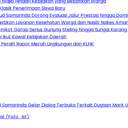
 Wajib Hindari Kebijakan yang Bebankan Warga
Klasik Penerimaan Siswa Baru
ud Samarinda Dorong Evaluasi Jalur Prestasi hingga Domis
astikan Layanan Kesehatan Warga dan Nasib Nakes Ama
emkot Garap Serius Gunung Steling hingga Sungai Karan
i Ikut Kawal Kebijakan Daerah
Peraih Rapor Merah Lingkungan dari KLHK
s I Samarinda Gelar Dialog Terbuka Terkait Dugaan Mark