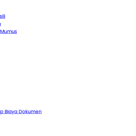
ili
n
g Mumus
 Up Biaya Dokumen