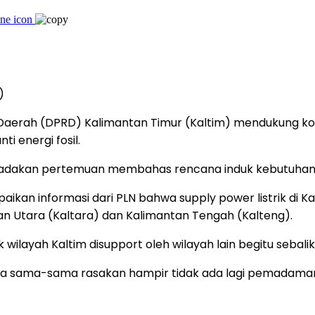
)
aerah (DPRD) Kalimantan Timur (Kaltim) mendukung kom
 energi fosil.
adakan pertemuan membahas rencana induk kebutuhan lis
n informasi dari PLN bahwa supply power listrik di Ka
ntan Utara (Kaltara) dan Kalimantan Tengah (Kalteng).
k wilayah Kaltim disupport oleh wilayah lain begitu seba
bisa sama-sama rasakan hampir tidak ada lagi pemadaman l