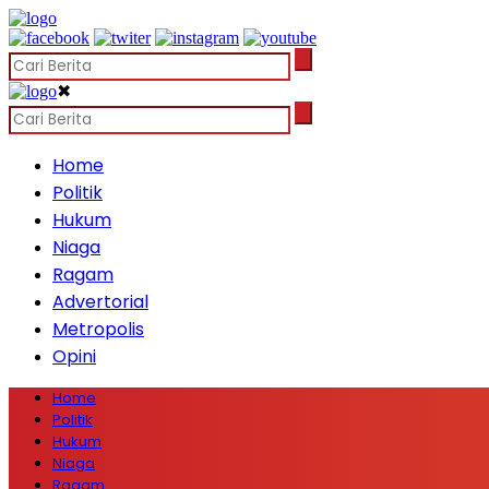
✖
Home
Politik
Hukum
Niaga
Ragam
Advertorial
Metropolis
Opini
Home
Politik
Hukum
Niaga
Ragam