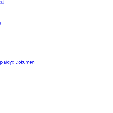
ili
n
 Up Biaya Dokumen