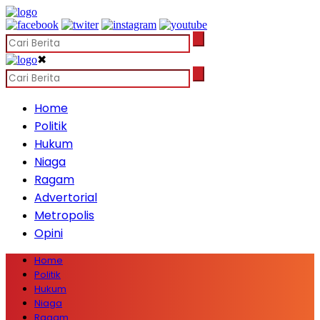
✖
Home
Politik
Hukum
Niaga
Ragam
Advertorial
Metropolis
Opini
Home
Politik
Hukum
Niaga
Ragam