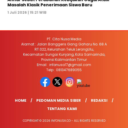
Masalah Klasik Penerimaan Siswa Baru
1 Juli 2026 | 15:21 WIB
PT. Cita Nusa Media
Alamat : Jalan Banggeris Gang Gaharu No. 68 A
RT.022, Kelurahan Teluk LerongUlu,
Kecamatan Sungai Kunjang, Kota Samarinda,
Provinsi Kalimantan Timur
Email : infonusa17@gmail.com
Telp : 081347689055
HOME
PEDOMAN MEDIA SIBER
REDAKSI
TENTANG KAMI
COPYRIGHT © 2026 INFONUSA.CO - ALL RIGHTS RESERVED