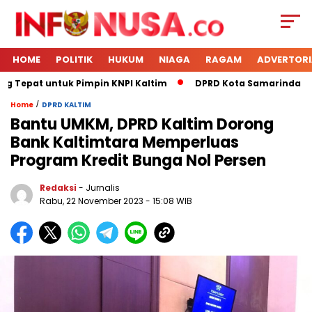
HOME
POLITIK
HUKUM
NIAGA
RAGAM
ADVERTORI
g Tepat untuk Pimpin KNPI Kaltim
DPRD Kota Samarinda Mene
/
Home
DPRD KALTIM
Bantu UMKM, DPRD Kaltim Dorong
Bank Kaltimtara Memperluas
Program Kredit Bunga Nol Persen
Redaksi
- Jurnalis
Rabu, 22 November 2023
- 15:08 WIB