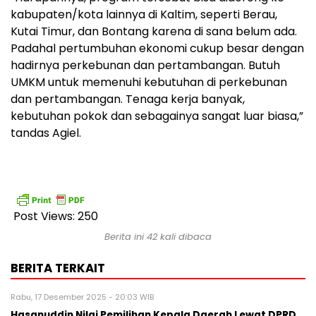
kabupaten/kota lainnya di Kaltim, seperti Berau,
Kutai Timur, dan Bontang karena di sana belum ada.
Padahal pertumbuhan ekonomi cukup besar dengan
hadirnya perkebunan dan pertambangan. Butuh
UMKM untuk memenuhi kebutuhan di perkebunan
dan pertambangan. Tenaga kerja banyak,
kebutuhan pokok dan sebagainya sangat luar biasa,”
tandas Agiel.
Post Views:
250
Berita ini 42 kali dibaca
BERITA TERKAIT
Rabu, 17 Desember 2025 - 20:03 WIB
Hasanuddin Nilai Pemilihan Kepala Daerah Lewat DPRD