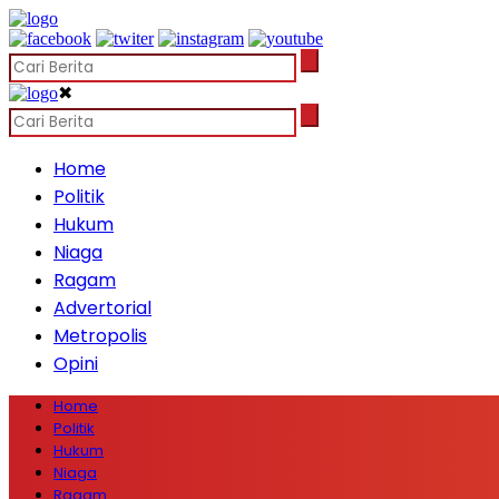
✖
Home
Politik
Hukum
Niaga
Ragam
Advertorial
Metropolis
Opini
Home
Politik
Hukum
Niaga
Ragam