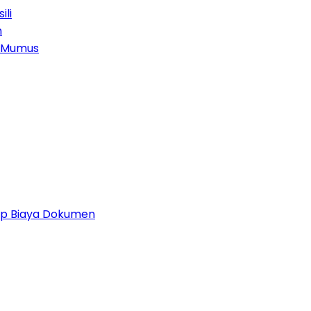
ili
n
g Mumus
 Up Biaya Dokumen