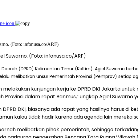
 Suwarno. (Foto: infonusa.co/ARF)
 Daerah (DPRD) Kalimantan Timur (Kaltim), Agiel Suwarno ber
elalu melibatkan unsur Pemerintah Provinsi (Pemprov) setiap a
m melakukan kunjungan kerja ke DPRD DKI Jakarta untuk re
ah Provinsi dalam rapat Banmus,” ungkap Agiel Suwarno 
PRD DKI, biasanya ada rapat yang hasilnya harus di ket
mun kalau tidak hadir karena ada agenda lain mereka sam
 pernah melibatkan pihak pemerintah, sehingga terkada
a paripurna pengesahan Rencana Tata Ruang Wilayah (RT