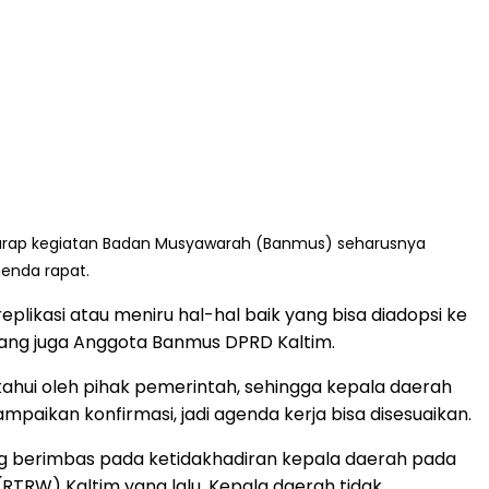
harap kegiatan Badan Musyawarah (Banmus) seharusnya
genda rapat.
plikasi atau meniru hal-hal baik yang bisa diadopsi ke
yang juga Anggota Banmus DPRD Kaltim.
ahui oleh pihak pemerintah, sehingga kepala daerah
paikan konfirmasi, jadi agenda kerja bisa disesuaikan.
ng berimbas pada ketidakhadiran kepala daerah pada
RW) Kaltim yang lalu. Kepala daerah tidak