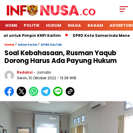
HOME
POLITIK
HUKUM
NIAGA
RAGAM
ADVERTORI
at untuk Pimpin KNPI Kaltim
DPRD Kota Samarinda Menerima
/
/
Home
Advertorial
DPRD KALTIM
Soal Kebahasaan, Rusman Yaqub
Dorong Harus Ada Payung Hukum
Redaksi
- Jurnalis
Senin, 10 Oktober 2022
- 13:38 WIB