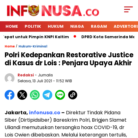
HOME
POLITIK
HUKUM
NIAGA
RAGAM
ADVERTORI
 Tepat untuk Pimpin KNPI Kaltim
DPRD Kota Samarinda Mener
/
Home
Hukum-Kriminal
Polri Kedepankan Restorative Justice
di Kasus dr Lois : Penjara Upaya Akhir
Redaksi
- Jurnalis
Selasa, 13 Juli 2021
- 11:52 WIB
Jakarta,
infonusa.co
–
Direktur Tindak Pidana
Siber (Dirtipidsiber) Bareskrim Polri, Brigjen Slamet
Uliandi memutuskan tersangka hoax COVID-19, dr
Lois Owien dibebaskan. Melalui keterangan tertulis,