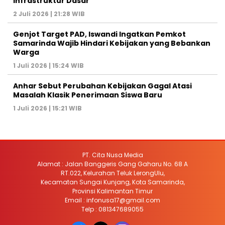
Infrastruktur Dasar
2 Juli 2026 | 21:28 WIB
Genjot Target PAD, Iswandi Ingatkan Pemkot
Samarinda Wajib Hindari Kebijakan yang Bebankan
Warga
1 Juli 2026 | 15:24 WIB
Anhar Sebut Perubahan Kebijakan Gagal Atasi
Masalah Klasik Penerimaan Siswa Baru
1 Juli 2026 | 15:21 WIB
PT. Cita Nusa Media
Alamat : Jalan Banggeris Gang Gaharu No. 68 A
RT.022, Kelurahan Teluk LerongUlu,
Kecamatan Sungai Kunjang, Kota Samarinda,
Provinsi Kalimantan Timur
Email : infonusa17@gmail.com
Telp : 081347689055