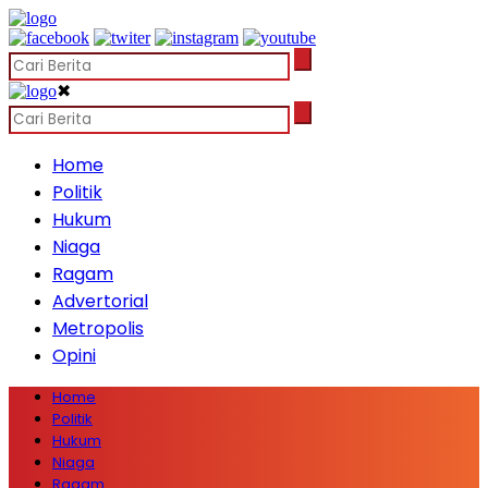
✖
Home
Politik
Hukum
Niaga
Ragam
Advertorial
Metropolis
Opini
Home
Politik
Hukum
Niaga
Ragam