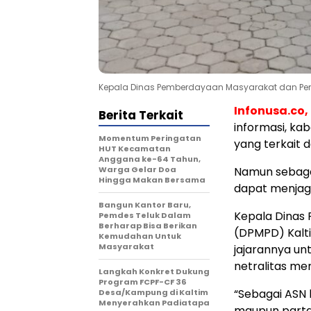
Kepala Dinas Pemberdayaan Masyarakat dan Peme
Infonusa.co,
Berita Terkait
informasi, ka
Momentum Peringatan
yang terkait d
HUT Kecamatan
Anggana ke-64 Tahun,
Warga Gelar Doa
Namun sebagai
Hingga Makan Bersama
dapat menjaga 
Bangun Kantor Baru,
Kepala Dinas
Pemdes Teluk Dalam
Berharap Bisa Berikan
(DPMPD) Kalt
Kemudahan Untuk
Masyarakat
jajarannya un
netralitas mem
Langkah Konkret Dukung
Program FCPF-CF 36
“Sebagai ASN 
Desa/Kampung di Kaltim
Menyerahkan Padiatapa
maupun partai 