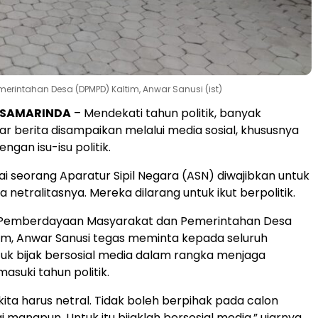
rintahan Desa (DPMPD) Kaltim, Anwar Sanusi (ist)
SAMARINDA
– Mendekati tahun politik, banyak
bar berita disampaikan melalui media sosial, khususnya
engan isu-isu politik.
 seorang Aparatur Sipil Negara (ASN) diwajibkan untuk
netralitasnya. Mereka dilarang untuk ikut berpolitik.
 Pemberdayaan Masyarakat dan Pemerintahan Desa
im, Anwar Sanusi tegas meminta kepada seluruh
tuk bijak bersosial media dalam rangka menjaga
asuki tahun politik.
kita harus netral. Tidak boleh berpihak pada calon
manapun. Untuk itu bijaklah bersosial media,” ujarnya,