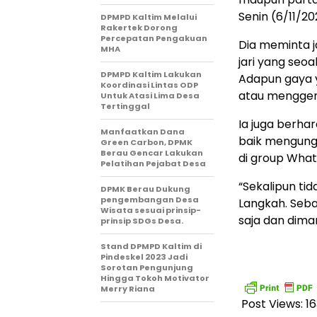
Senin (6/11/20
DPMPD Kaltim Melalui
Rakertek Dorong
Percepatan Pengakuan
Dia meminta 
MHA
jari yang seo
DPMPD Kaltim Lakukan
Adapun gaya 
Koordinasi Lintas ODP
atau mengge
Untuk Atasi Lima Desa
Tertinggal
Ia juga berha
Manfaatkan Dana
baik mengung
Green Carbon, DPMK
Berau Gencar Lakukan
di group Wha
Pelatihan Pejabat Desa
“Sekalipun tid
DPMK Berau Dukung
pengembangan Desa
Langkah. Seba
Wisata sesuai prinsip-
saja dan diman
prinsip SDGs Desa.
Stand DPMPD Kaltim di
Pindeskel 2023 Jadi
Sorotan Pengunjung
Hingga Tokoh Motivator
Merry Riana
Post Views:
16