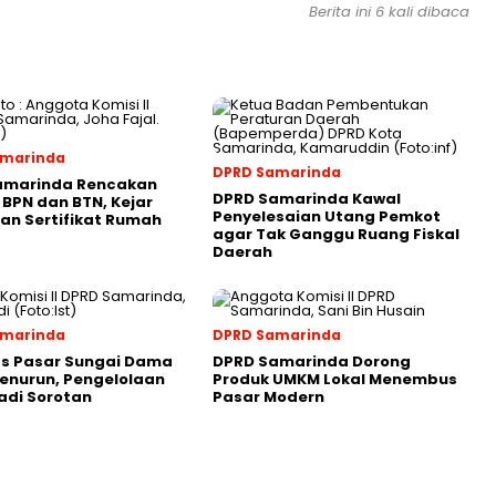
Berita ini 6 kali dibaca
amarinda
DPRD Samarinda
amarinda Rencakan
DPRD Samarinda Kawal
 BPN dan BTN, Kejar
Penyelesaian Utang Pemkot
an Sertifikat Rumah
agar Tak Ganggu Ruang Fiskal
Daerah
amarinda
DPRD Samarinda
as Pasar Sungai Dama
DPRD Samarinda Dorong
enurun, Pengelolaan
Produk UMKM Lokal Menembus
adi Sorotan
Pasar Modern