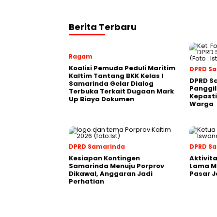
Berita Terbaru
Ragam
Koalisi Pemuda Peduli Maritim
DPRD S
Kaltim Tantang BKK Kelas I
DPRD S
Samarinda Gelar Dialog
Panggil
Terbuka Terkait Dugaan Mark
Kepasti
Up Biaya Dokumen
Warga
DPRD Samarinda
DPRD S
Kesiapan Kontingen
Aktivit
Samarinda Menuju Porprov
Lama M
Dikawal, Anggaran Jadi
Pasar J
Perhatian